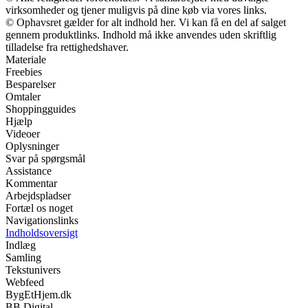
virksomheder og tjener muligvis på dine køb via vores links.
© Ophavsret gælder for alt indhold her. Vi kan få en del af salget
gennem produktlinks. Indhold må ikke anvendes uden skriftlig
tilladelse fra rettighedshaver.
Materiale
Freebies
Besparelser
Omtaler
Shoppingguides
Hjælp
Videoer
Oplysninger
Svar på spørgsmål
Assistance
Kommentar
Arbejdspladser
Fortæl os noget
Navigationslinks
Indholdsoversigt
Indlæg
Samling
Tekstunivers
Webfeed
BygEtHjem.dk
BB Digital