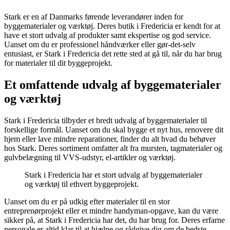
Stark er en af Danmarks førende leverandører inden for
byggematerialer og værktøj. Deres butik i Fredericia er kendt for at
have et stort udvalg af produkter samt ekspertise og god service.
Uanset om du er professionel håndværker eller gør-det-selv
entusiast, er Stark i Fredericia det rette sted at gå til, når du har brug
for materialer til dit byggeprojekt.
Et omfattende udvalg af byggematerialer
og værktøj
Stark i Fredericia tilbyder et bredt udvalg af byggematerialer til
forskellige formål. Uanset om du skal bygge et nyt hus, renovere dit
hjem eller lave mindre reparationer, finder du alt hvad du behøver
hos Stark. Deres sortiment omfatter alt fra mursten, tagmaterialer og
gulvbelægning til VVS-udstyr, el-artikler og værktøj.
Stark i Fredericia har et stort udvalg af byggematerialer
og værktøj til ethvert byggeprojekt.
Uanset om du er på udkig efter materialer til en stor
entreprenørprojekt eller et mindre handyman-opgave, kan du være
sikker på, at Stark i Fredericia har det, du har brug for. Deres erfarne
personale er altid klar til at hjælpe og rådgive dig om de bedste