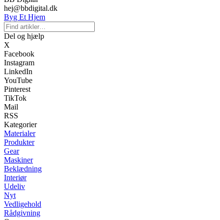
hej@bbdigital.dk
Byg Et Hjem
Del og hjælp
X
Facebook
Instagram
LinkedIn
YouTube
Pinterest
TikTok
Mail
RSS
Kategorier
Materialer
Produkter
Gear
Maskiner
Beklædning
Interiør
Udeliv
Nyt
Vedligehold
Rådgivning