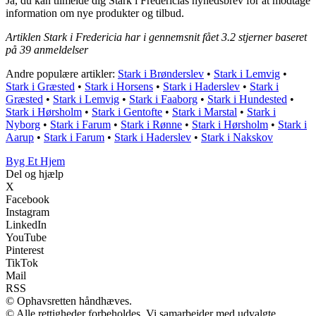
Ja, du kan tilmelde dig Stark i Fredericias nyhedsbrev for at modtage
information om nye produkter og tilbud.
Artiklen Stark i Fredericia har i gennemsnit fået
3.2
stjerner baseret
på
39
anmeldelser
Andre populære artikler:
Stark i Brønderslev
•
Stark i Lemvig
•
Stark i Græsted
•
Stark i Horsens
•
Stark i Haderslev
•
Stark i
Græsted
•
Stark i Lemvig
•
Stark i Faaborg
•
Stark i Hundested
•
Stark i Hørsholm
•
Stark i Gentofte
•
Stark i Marstal
•
Stark i
Nyborg
•
Stark i Farum
•
Stark i Rønne
•
Stark i Hørsholm
•
Stark i
Aarup
•
Stark i Farum
•
Stark i Haderslev
•
Stark i Nakskov
Byg Et Hjem
Del og hjælp
X
Facebook
Instagram
LinkedIn
YouTube
Pinterest
TikTok
Mail
RSS
© Ophavsretten håndhæves.
© Alle rettigheder forbeholdes. Vi samarbejder med udvalgte