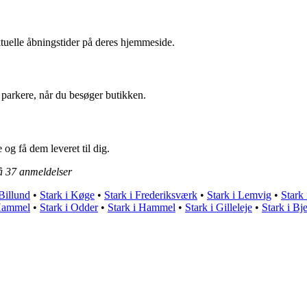
tuelle åbningstider på deres hjemmeside.
 parkere, når du besøger butikken.
 og få dem leveret til dig.
på
37
anmeldelser
 Billund
•
Stark i Køge
•
Stark i Frederiksværk
•
Stark i Lemvig
•
Stark
 Hammel
•
Stark i Odder
•
Stark i Hammel
•
Stark i Gilleleje
•
Stark i Bj