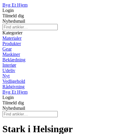
Byg Et Hjem
Login
Tilmeld dig
Nyhedsmail
Kategorier
Materialer
Produkter
Gear
Maskiner
Beklædning
Interiør
Udeliv
Nyt
Vedligehold
Rådgivning
Byg Et Hjem
Login
Tilmeld dig
Nyhedsmail
Stark i Helsingør