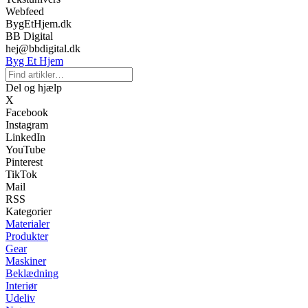
Webfeed
BygEtHjem.dk
BB Digital
hej@bbdigital.dk
Byg Et Hjem
Del og hjælp
X
Facebook
Instagram
LinkedIn
YouTube
Pinterest
TikTok
Mail
RSS
Kategorier
Materialer
Produkter
Gear
Maskiner
Beklædning
Interiør
Udeliv