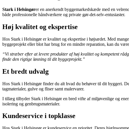
Stark i Helsingør
er en anerkendt byggemarkedskæde med en velrenomme
både professionelle håndværkere og private gør-det-selv-entusiaster.
Høj kvalitet og ekspertise
Hos Stark i Helsingør er kvalitet og ekspertise i højsædet. Med mange 
byggeprojekt eller blot har brug for en mindre reparation, kan du være
“Vi stræber efter at levere produkter af høj kvalitet og kompetent rådg
finde den rigtige løsning til dit byggeprojekt.”
Et bredt udvalg
Hos Stark i Helsingør finder du alt hvad du behøver til dit byggeri. De
tagmaterialer, gulve og fliser samt malervarer.
I tillæg tilbyder Stark i Helsingør en bred vifte af miljøvenlige og e
isolering og genbrugsmaterialer.
Kundeservice i topklasse
Hos Stark i Helsingør er kundeservice en prioritet. Deres hjælpsomme