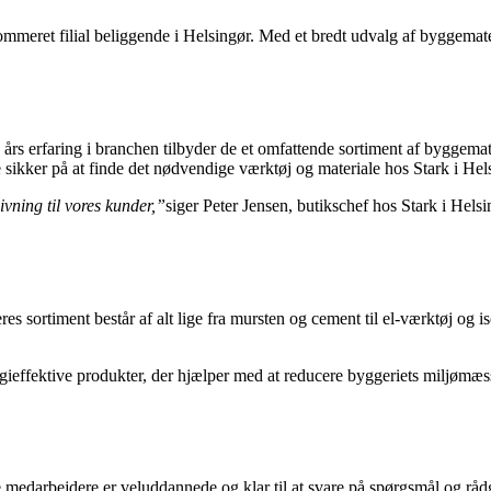
ret filial beliggende i Helsingør. Med et bredt udvalg af byggemateri
års erfaring i branchen tilbyder de et omfattende sortiment af byggemat
 sikker på at finde det nødvendige værktøj og materiale hos Stark i Hel
ivning til vores kunder,”
siger Peter Jensen, butikschef hos Stark i Helsi
res sortiment består af alt lige fra mursten og cement til el-værktøj og 
nergieffektive produkter, der hjælper med at reducere byggeriets miljømæ
 medarbejdere er veluddannede og klar til at svare på spørgsmål og rådg