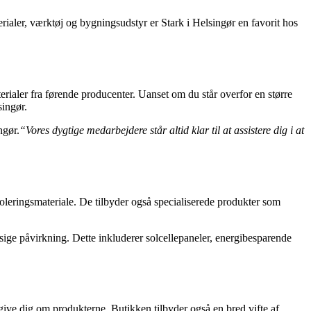
aler, værktøj og bygningsudstyr er Stark i Helsingør en favorit hos
erialer fra førende producenter. Uanset om du står overfor en større
singør.
ngør.
“Vores dygtige medarbejdere står altid klar til at assistere dig i at
isoleringsmateriale. De tilbyder også specialiserede produkter som
ssige påvirkning. Dette inkluderer solcellepaneler, energibesparende
ive dig om produkterne. Butikken tilbyder også en bred vifte af