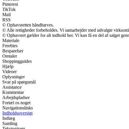
Pinterest
TikTok
Mail
RSS
© Ophavsretten håndhæves.
© Alle rettigheder forbeholdes. Vi samarbejder med udvalgte virksomh
© Ophavsret gælder for alt indhold her. Vi kan få en del af salget gen
Materiale
Freebies
Besparelser
Omtaler
Shoppingguides
Hjælp
Videoer
Oplysninger
Svar på spørgsmål
Assistance
Kommentar
Arbejdspladser
Fortæl os noget
Navigationslinks
Indholdsoversigt
Indlæg
Samling
Tekstunivers