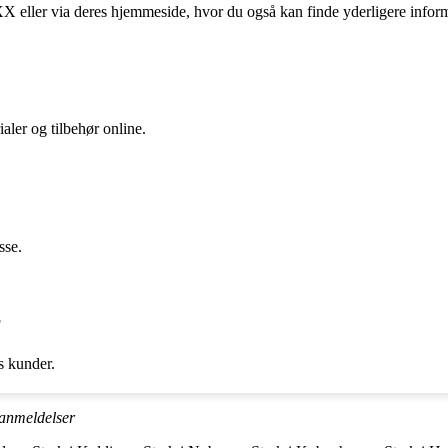
ler via deres hjemmeside, hvor du også kan finde yderligere inform
ler og tilbehør online.
sse.
?
s kunder.
anmeldelser