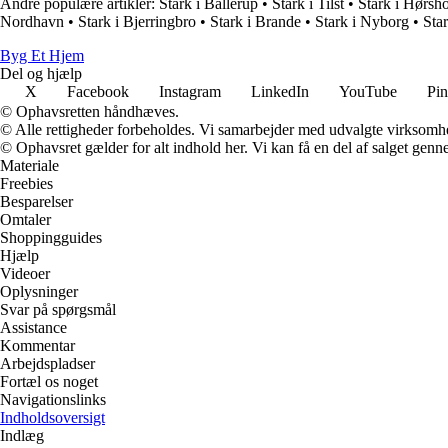
Andre populære artikler:
Stark i Ballerup
•
Stark i Tilst
•
Stark i Hørsh
Nordhavn
•
Stark i Bjerringbro
•
Stark i Brande
•
Stark i Nyborg
•
Sta
Byg Et Hjem
Del og hjælp
X
Facebook
Instagram
LinkedIn
YouTube
Pin
© Ophavsretten håndhæves.
© Alle rettigheder forbeholdes. Vi samarbejder med udvalgte virksomhed
© Ophavsret gælder for alt indhold her. Vi kan få en del af salget genne
Materiale
Freebies
Besparelser
Omtaler
Shoppingguides
Hjælp
Videoer
Oplysninger
Svar på spørgsmål
Assistance
Kommentar
Arbejdspladser
Fortæl os noget
Navigationslinks
Indholdsoversigt
Indlæg