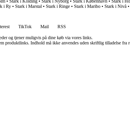
olm
•
Stark i Kolding
•
Stark i Nyborg
•
Stark i København
•
Stark i H
rk i Ry
•
Stark i Marstal
•
Stark i Ringe
•
Stark i Maribo
•
Stark i Nivå
terest
TikTok
Mail
RSS
er og tjener muligvis på dine køb via vores links.
m produktlinks. Indhold må ikke anvendes uden skriftlig tilladelse fra r