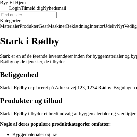
Byg Et Hjem
Login
Tilmeld dig
Nyhedsmail
Kategorier
Materialer
Produkter
Gear
Maskiner
Beklædning
Interiør
Udeliv
Nyt
Vedlig
Stark i Rødby
Stark er en af ​​de førende leverandører inden for byggematerialer og b
Rødby og de tjenester, de tilbyder.
Beliggenhed
Stark i Rødby er placeret på Adressevej 123, 1234 Rødby. Bygningen er 
Produkter og tilbud
Stark i Rødby tilbyder et bredt udvalg af byggematerialer og værktøjer 
Nogle af deres populære produktkategorier omfatter:
Byggematerialer og træ