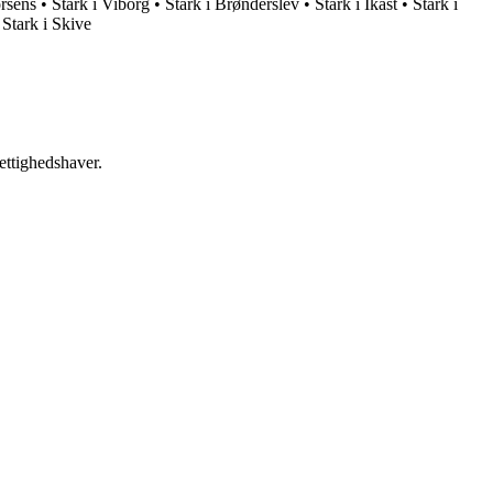
orsens
•
Stark i Viborg
•
Stark i Brønderslev
•
Stark i Ikast
•
Stark i
•
Stark i Skive
ettighedshaver.