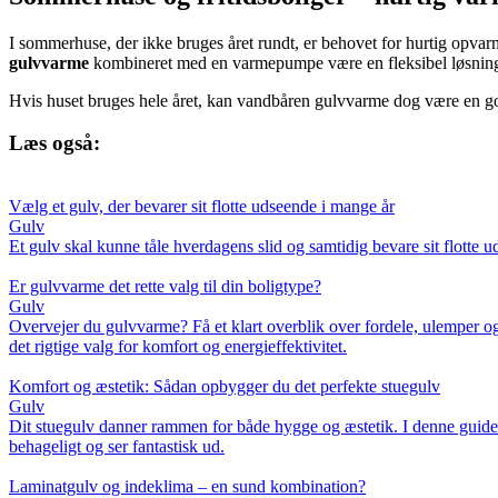
I sommerhuse, der ikke bruges året rundt, er behovet for hurtig opva
gulvvarme
kombineret med en varmepumpe være en fleksibel løsning
Hvis huset bruges hele året, kan vandbåren gulvvarme dog være en go
Læs også:
Vælg et gulv, der bevarer sit flotte udseende i mange år
Gulv
Et gulv skal kunne tåle hverdagens slid og samtidig bevare sit flotte 
Er gulvvarme det rette valg til din boligtype?
Gulv
Overvejer du gulvvarme? Få et klart overblik over fordele, ulemper og p
det rigtige valg for komfort og energieffektivitet.
Komfort og æstetik: Sådan opbygger du det perfekte stuegulv
Gulv
Dit stuegulv danner rammen for både hygge og æstetik. I denne guide få
behageligt og ser fantastisk ud.
Laminatgulv og indeklima – en sund kombination?