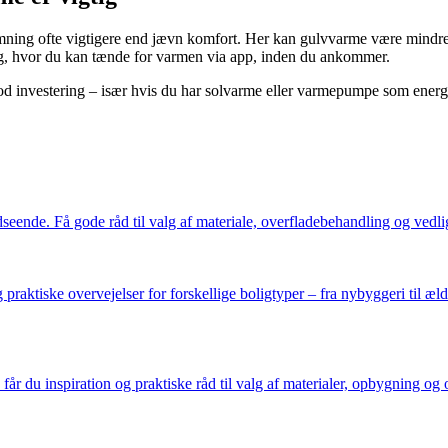
rmning ofte vigtigere end jævn komfort. Her kan gulvvarme være mindre
, hvor du kan tænde for varmen via app, inden du ankommer.
d investering – især hvis du har solvarme eller varmepumpe som energi
udseende. Få gode råd til valg af materiale, overfladebehandling og ved
raktiske overvejelser for forskellige boligtyper – fra nybyggeri til æld
r du inspiration og praktiske råd til valg af materialer, opbygning og 