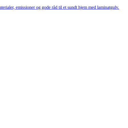
erialer, emissioner og gode råd til et sundt hjem med laminatgulv.