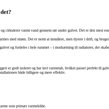
 det?
m og cirkulerer varmt vand gennem rør under gulvet. Det er den mest en
armes med strøm. Det er nemt at installere, men dyrere i drift, og brug
gulvet og fordeles i hele rummet – i modsætning til radiatorer, der ska
geri er godt isoleret og har lavt varmetab, hvilket passer perfekt til
allationen både billigere og mere effektiv.
lvvarme som primær varmekilde.