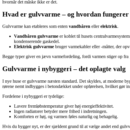
hvornår det måske ikke er det.
Hvad er gulvvarme – og hvordan fungerer
Gulvvarme kan etableres som enten
vandbåren
eller
elektrisk
.
Vandbåren gulvvarme
er koblet til husets centralvarmesyste
kondenserende gaskedel.
Elektrisk gulvvarme
bruger varmekabler eller -måtter, der opv
Begge typer giver en jævn varmefordeling, fordi varmen stiger op fra 
Gulvvarme i nybyggeri – det oplagte valg
I nye huse er gulvvarme næsten standard. Det skyldes, at moderne byg
rørene nemt indbygges i betondækket under opførelsen, hvilket gør inst
Fordelene i nybyggeri er tydelige:
Lavere fremløbstemperatur giver høj energieffektivitet.
Ingen radiatorer betyder mere frihed i indretningen.
Komforten er høj, og varmen føles naturlig og behagelig.
Hvis du bygger nyt, er der sjældent grund til at vælge andet end gu