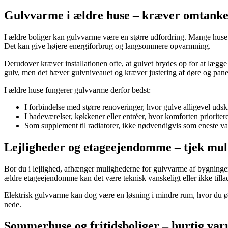
Gulvvarme i ældre huse – kræver omtank
I ældre boliger kan gulvvarme være en større udfordring. Mange huse f
Det kan give højere energiforbrug og langsommere opvarmning.
Derudover kræver installationen ofte, at gulvet brydes op for at lægge
gulv, men det hæver gulvniveauet og kræver justering af døre og pane
I ældre huse fungerer gulvvarme derfor bedst:
I forbindelse med større renoveringer, hvor gulve alligevel udski
I badeværelser, køkkener eller entréer, hvor komforten prioritere
Som supplement til radiatorer, ikke nødvendigvis som eneste v
Lejligheder og etageejendomme – tjek mu
Bor du i lejlighed, afhænger mulighederne for gulvvarme af bygninge
ældre etageejendomme kan det være teknisk vanskeligt eller ikke till
Elektrisk gulvvarme kan dog være en løsning i mindre rum, hvor du øn
nede.
Sommerhuse og fritidsboliger – hurtig var