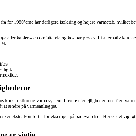
e
ra før 1980’erne har dårligere isolering og højere varmetab, hvilket be
 rør eller kabler – en omfattende og kostbar proces. Et alternativ kan v
ler.
ftes.
s højt.
armekilde.
lighederne
ns konstruktion og varmesystem. I nyere ejerlejligheder med fjernvarm
adt at ændre på varmeanlægget.
sker ekstra komfort – for eksempel på badeværelset. Her er det vigtigt 
me er vigtig