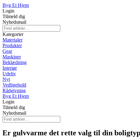
Byg Et Hjem
Login
Tilmeld dig
Nyhedsmail
Kategorier
Materialer
Produkter
Gear
Maskiner
Beklædning
Interiør
Udeliv
Nyt
Vedligehold
Rådgivning
Byg Et Hjem
Login
Tilmeld dig
Nyhedsmail
Er gulvvarme det rette valg til din boligty