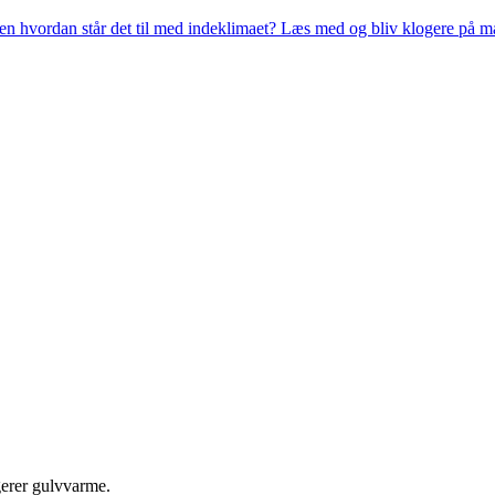
n hvordan står det til med indeklimaet? Læs med og bliv klogere på mat
gerer gulvvarme.