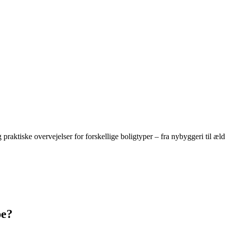
raktiske overvejelser for forskellige boligtyper – fra nybyggeri til æld
pe?