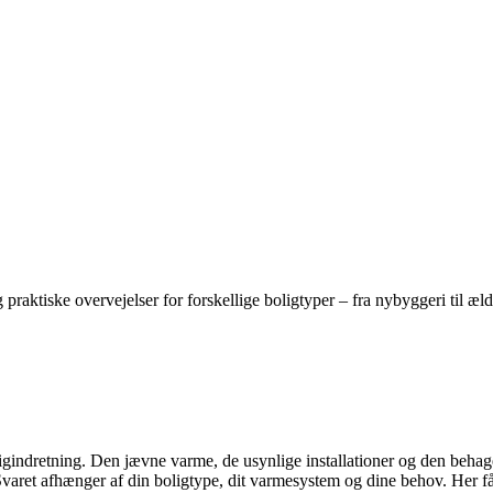
raktiske overvejelser for forskellige boligtyper – fra nybyggeri til æld
ndretning. Den jævne varme, de usynlige installationer og den behagel
varet afhænger af din boligtype, dit varmesystem og dine behov. Her få