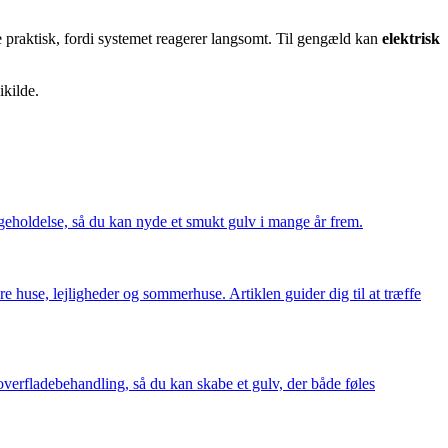
 praktisk, fordi systemet reagerer langsomt. Til gengæld kan
elektrisk
kilde.
ligeholdelse, så du kan nyde et smukt gulv i mange år frem.
re huse, lejligheder og sommerhuse. Artiklen guider dig til at træffe
overfladebehandling, så du kan skabe et gulv, der både føles