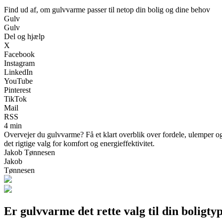
Find ud af, om gulvvarme passer til netop din bolig og dine behov
Gulv
Gulv
Del og hjælp
X
Facebook
Instagram
LinkedIn
YouTube
Pinterest
TikTok
Mail
RSS
4 min
Overvejer du gulvvarme? Få et klart overblik over fordele, ulemper og p
det rigtige valg for komfort og energieffektivitet.
Jakob Tønnesen
Jakob
Tønnesen
Er gulvvarme det rette valg til din boligty