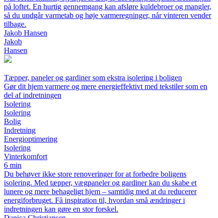
på loftet. En hurtig gennemgang kan afsløre kuldebroer og mangler,
så du undgår varmetab og høje varmeregninger, når vinteren vender
tilbage.
Jakob Hansen
Jakob
Hansen
Tæpper, paneler og gardiner som ekstra isolering i boligen
Gør dit hjem varmere og mere energieffektivt med tekstiler som en
del af indretningen
Isolering
Isolering
Bolig
Indretning
Energioptimering
Isolering
Vinterkomfort
6 min
Du behøver ikke store renoveringer for at forbedre boligens
isolering. Med tæpper, vægpaneler og gardiner kan du skabe et
lunere og mere behageligt hjem – samtidig med at du reducerer
energiforbruget. Få inspiration til, hvordan små ændringer i
indretningen kan gøre en stor forskel.
Danica Christiansen