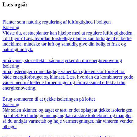
Læs også:
Planter som naturlig regulering af luftfugtighed i boligen
Isolering
Vidste du, at stueplanter kan hjælpe med at regulere luftfugtigheden
i dit hjem? Læs, hvordan forskellige planter kan bidrage til et bedre
indeklima, mindske tør luft og samtidig give din bolig et frisk og
naturligt udtryk.
Små vaner, stor effekt – sådan styrker du din energirenovering
Isolering
Små justeringer i dine daglige vaner kan gøre en stor forskel for
både energiforbruget og klimaet. Læs, hvordan du kombinerer gode
vaner med målrettede forbedringer og får maksimal effekt af din
energirenovering.
Brug sommeren til at tjekke isoleringen på loftet
Isolering
Når solen skinner, og taget er tørt, er det oplagt at tjekke isoleringen
på loftet. En hurtig gennemgang kan afsløre kuldebroer og mangler,
så du undgår varmetab og høje varmeregninger, når vinteren vender
tilbage.