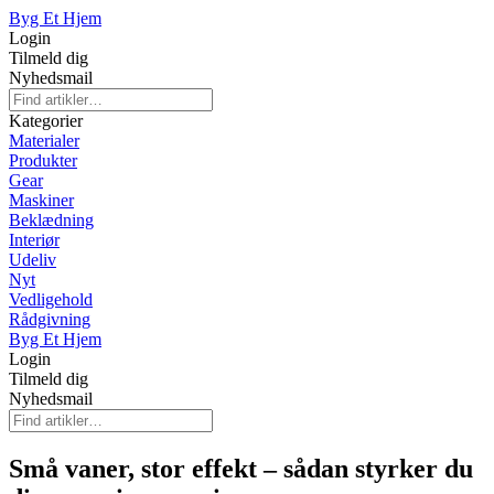
Byg Et Hjem
Login
Tilmeld dig
Nyhedsmail
Kategorier
Materialer
Produkter
Gear
Maskiner
Beklædning
Interiør
Udeliv
Nyt
Vedligehold
Rådgivning
Byg Et Hjem
Login
Tilmeld dig
Nyhedsmail
Små vaner, stor effekt – sådan styrker du