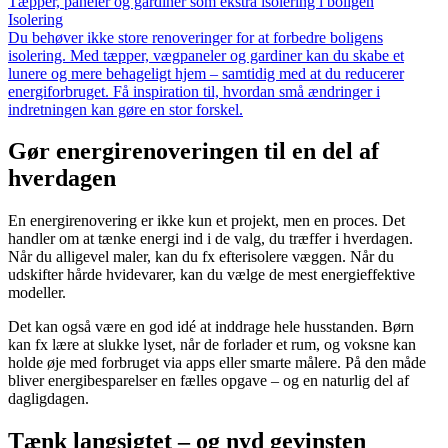
Tæpper, paneler og gardiner som ekstra isolering i boligen
Isolering
Du behøver ikke store renoveringer for at forbedre boligens
isolering. Med tæpper, vægpaneler og gardiner kan du skabe et
lunere og mere behageligt hjem – samtidig med at du reducerer
energiforbruget. Få inspiration til, hvordan små ændringer i
indretningen kan gøre en stor forskel.
Gør energirenoveringen til en del af
hverdagen
En energirenovering er ikke kun et projekt, men en proces. Det
handler om at tænke energi ind i de valg, du træffer i hverdagen.
Når du alligevel maler, kan du fx efterisolere væggen. Når du
udskifter hårde hvidevarer, kan du vælge de mest energieffektive
modeller.
Det kan også være en god idé at inddrage hele husstanden. Børn
kan fx lære at slukke lyset, når de forlader et rum, og voksne kan
holde øje med forbruget via apps eller smarte målere. På den måde
bliver energibesparelser en fælles opgave – og en naturlig del af
dagligdagen.
Tænk langsigtet – og nyd gevinsten