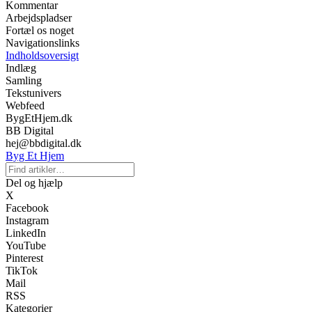
Kommentar
Arbejdspladser
Fortæl os noget
Navigationslinks
Indholdsoversigt
Indlæg
Samling
Tekstunivers
Webfeed
BygEtHjem.dk
BB Digital
hej@bbdigital.dk
Byg Et Hjem
Del og hjælp
X
Facebook
Instagram
LinkedIn
YouTube
Pinterest
TikTok
Mail
RSS
Kategorier