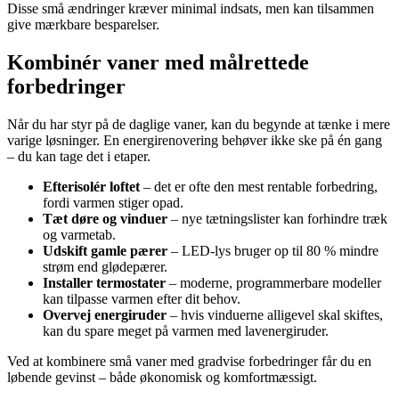
Disse små ændringer kræver minimal indsats, men kan tilsammen
give mærkbare besparelser.
Kombinér vaner med målrettede
forbedringer
Når du har styr på de daglige vaner, kan du begynde at tænke i mere
varige løsninger. En energirenovering behøver ikke ske på én gang
– du kan tage det i etaper.
Efterisolér loftet
– det er ofte den mest rentable forbedring,
fordi varmen stiger opad.
Tæt døre og vinduer
– nye tætningslister kan forhindre træk
og varmetab.
Udskift gamle pærer
– LED-lys bruger op til 80 % mindre
strøm end glødepærer.
Installer termostater
– moderne, programmerbare modeller
kan tilpasse varmen efter dit behov.
Overvej energiruder
– hvis vinduerne alligevel skal skiftes,
kan du spare meget på varmen med lavenergiruder.
Ved at kombinere små vaner med gradvise forbedringer får du en
løbende gevinst – både økonomisk og komfortmæssigt.