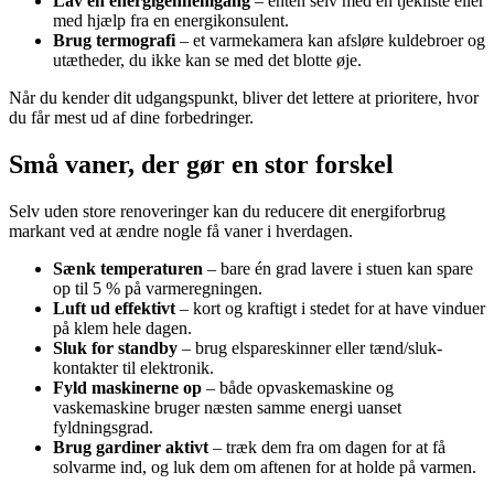
Lav en energigennemgang
– enten selv med en tjekliste eller
med hjælp fra en energikonsulent.
Brug termografi
– et varmekamera kan afsløre kuldebroer og
utætheder, du ikke kan se med det blotte øje.
Når du kender dit udgangspunkt, bliver det lettere at prioritere, hvor
du får mest ud af dine forbedringer.
Små vaner, der gør en stor forskel
Selv uden store renoveringer kan du reducere dit energiforbrug
markant ved at ændre nogle få vaner i hverdagen.
Sænk temperaturen
– bare én grad lavere i stuen kan spare
op til 5 % på varmeregningen.
Luft ud effektivt
– kort og kraftigt i stedet for at have vinduer
på klem hele dagen.
Sluk for standby
– brug elspareskinner eller tænd/sluk-
kontakter til elektronik.
Fyld maskinerne op
– både opvaskemaskine og
vaskemaskine bruger næsten samme energi uanset
fyldningsgrad.
Brug gardiner aktivt
– træk dem fra om dagen for at få
solvarme ind, og luk dem om aftenen for at holde på varmen.