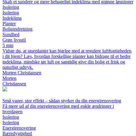
Skab et sundere og mere behageligt indeklima med grønne løsninger
Isolering
Isolering
Indeklima
Planter
Boligindretning
Sundhed
Grøn livsstil
5 min
Vidste du, at stueplanter kan hjælpe med at regulere luftfugtigheden
i dit hjem? Læs, hvordan forskellige planter kan bidrage til et bedre
indeklima, mindske tør luft og samtidig give din bolig et frisk og
naturligt udtryk.
Morten Christiansen
Morten
Christiansen
Små vaner, stor effekt – sådan styrker du din energirenovering
Få mere ud af din energirenovering med enkle ændringer i
hverdagen
Isolering
Isolering
Energirenovering
Bæredygtighed