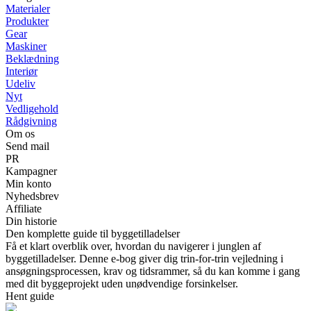
Materialer
Produkter
Gear
Maskiner
Beklædning
Interiør
Udeliv
Nyt
Vedligehold
Rådgivning
Om os
Send mail
PR
Kampagner
Min konto
Nyhedsbrev
Affiliate
Din historie
Den komplette guide til byggetilladelser
Få et klart overblik over, hvordan du navigerer i junglen af
byggetilladelser. Denne e-bog giver dig trin-for-trin vejledning i
ansøgningsprocessen, krav og tidsrammer, så du kan komme i gang
med dit byggeprojekt uden unødvendige forsinkelser.
Hent guide