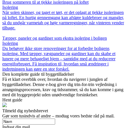
Brug sommeren til at tjekke isoleringen på loftet
Isolering
Når solen skinner, og taget er tørt, er det oplagt at tjekke isoleringen
på loftet. En hurtig gennemgang kan afsløre kuldebroer og mangler,
så du undgår varmetab og høje varmeregninger, når vinteren vender
tilbage.
Tæpper, paneler og gardiner som ekstra isolering i boligen
Isolering
Du behøver ikke store renoveringer for at forbedre boligens
isolering. Med tæpper, vægpaneler og gardiner kan du skabe et
lunere og mere behageligt hjem – samtidig med at du reducerer
energiforbruget. Få inspiration til, hvordan små ændringer i
indretningen kan gøre en stor forskel.
Den komplette guide til byggetilladelser
Få et klart overblik over, hvordan du navigerer i junglen af
byggetilladelser. Denne e-bog giver dig trin-for-trin vejledning i
ansøgningsprocessen, krav og tidsrammer, så du kan komme i gang
med dit byggeprojekt uden unødvendige forsinkelser.
Hent guide
Tilmeld dig nyhedsbrevet
Gør som tusindvis af andre – modtag vores bedste råd på mail.
Indtast din mail