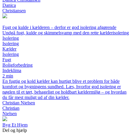
Danica
Christiansen
Fugt og kulde i kælderen – derfor er god isolering afgørende
Undgå fugt, kulde og skimmelsvamp med den rette kælderisolering
Isolering
Isolering
Kælder
Isolering
Fugt
Boligforbedring
Indeklima
2 min
En fugtig og kold kælder kan hurtigt blive et problem for både
komfort og bygningens sundhed. Læs, hvorfor god isolering er
nøglen til et tørt, behageligt og holdbart kældermiljø – og hvordan
du får mest muligt ud af din kælder.
Christian Nielsen
Christian
Nielsen
Byg Et Hjem
Del og hjælp