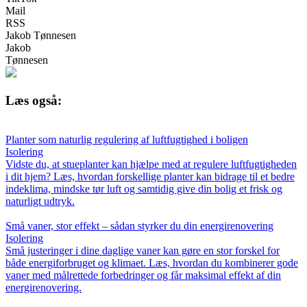
Mail
RSS
Jakob Tønnesen
Jakob
Tønnesen
Læs også:
Planter som naturlig regulering af luftfugtighed i boligen
Isolering
Vidste du, at stueplanter kan hjælpe med at regulere luftfugtigheden
i dit hjem? Læs, hvordan forskellige planter kan bidrage til et bedre
indeklima, mindske tør luft og samtidig give din bolig et frisk og
naturligt udtryk.
Små vaner, stor effekt – sådan styrker du din energirenovering
Isolering
Små justeringer i dine daglige vaner kan gøre en stor forskel for
både energiforbruget og klimaet. Læs, hvordan du kombinerer gode
vaner med målrettede forbedringer og får maksimal effekt af din
energirenovering.