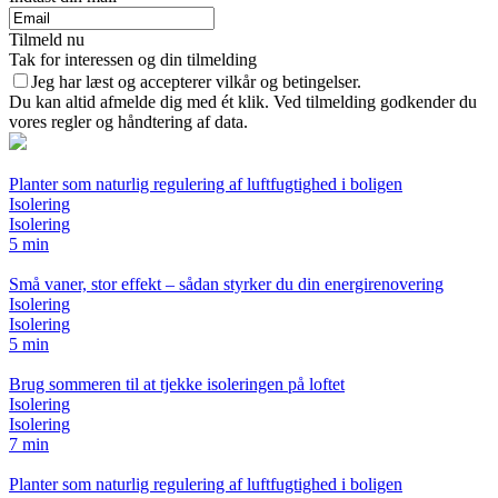
Tilmeld nu
Tak for interessen og din tilmelding
Jeg har læst og accepterer vilkår og betingelser.
Du kan altid afmelde dig med ét klik. Ved tilmelding godkender du
vores regler og håndtering af data.
Planter som naturlig regulering af luftfugtighed i boligen
Isolering
Isolering
5 min
Små vaner, stor effekt – sådan styrker du din energirenovering
Isolering
Isolering
5 min
Brug sommeren til at tjekke isoleringen på loftet
Isolering
Isolering
7 min
Planter som naturlig regulering af luftfugtighed i boligen