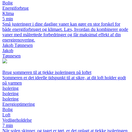
Bolig
Energiforbrug
Klima
5 min
Små justeringer i dine daglige vaner kan gøre en stor forskel for
både energiforbruget og klimaet. Læs, hvordan du kombinerer gode
vaner med målrettede forbedringer og får maksimal effekt af din
energirenovering.
Jakob Tønnesen
Jakob
Tønnesen
Brug sommeren til at tjekke isoleringen på loftet
Sommeren er det ideelle tidspunkt til at sikre, at dit loft holder godt
på varmen
Isolering
Isolering
Isolering
Energioptimering
Bolig
Loft
Vedligeholdelse
7 min
Når solen skinner, og taget er tørt, er det oplagt at tjekke isoleringen