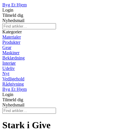
Byg Et Hjem
Login
Tilmeld dig
Nyhedsmail
Kategorier
Materialer
Produkter
Gear
Maskiner
Beklædning
Interiør
Udeliv
Nyt
Vedligehold
Rådgivning
Byg Et Hjem
Login
Tilmeld dig
Nyhedsmail
Stark i Give