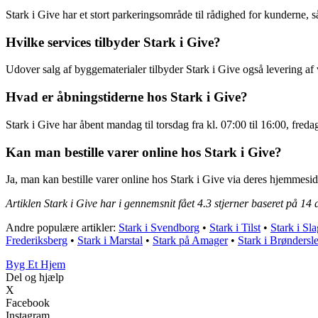
Stark i Give har et stort parkeringsområde til rådighed for kunderne, så
Hvilke services tilbyder Stark i Give?
Udover salg af byggematerialer tilbyder Stark i Give også levering af v
Hvad er åbningstiderne hos Stark i Give?
Stark i Give har åbent mandag til torsdag fra kl. 07:00 til 16:00, fredag
Kan man bestille varer online hos Stark i Give?
Ja, man kan bestille varer online hos Stark i Give via deres hjemmesid
Artiklen Stark i Give har i gennemsnit fået
4.3
stjerner baseret på
14
a
Andre populære artikler:
Stark i Svendborg
•
Stark i Tilst
•
Stark i Sla
Frederiksberg
•
Stark i Marstal
•
Stark på Amager
•
Stark i Brøndersl
Byg Et Hjem
Del og hjælp
X
Facebook
Instagram