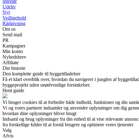
Interiør
Udeliv
Nyt
Vedligehold
Rådgivning
Om os
Send mail
PR
Kampagner
Min konto
Nyhedsbrev
Affiliate
Din historie
Den komplette guide til byggetilladelser
Få et klart overblik over, hvordan du navigerer i junglen af byggetil
byggeprojekt uden unødvendige forsinkelser.
Hent guide
Vi bruger cookies til at forbedre både indhold, funktioner og din saml
Vi og vores partnere indsamler og anvender oplysninger om dig gennem 
hvordan dine oplysninger bliver brugt
Indsaml og brug oplysninger fra din enhed til at vise relevante annonc
fra forskellige kilder til at forstå brugere og optimere vores tjenester
Valg
Afvis