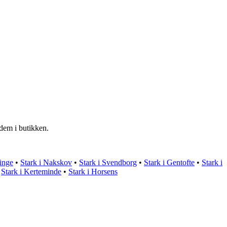
 dem i butikken.
singe
•
Stark i Nakskov
•
Stark i Svendborg
•
Stark i Gentofte
•
Stark i
•
Stark i Kerteminde
•
Stark i Horsens