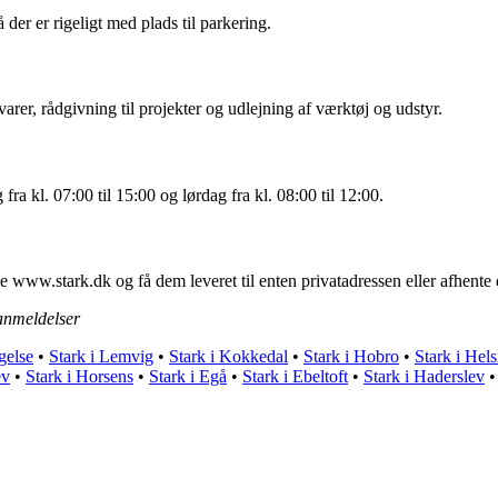
 der er rigeligt med plads til parkering.
arer, rådgivning til projekter og udlejning af værktøj og udstyr.
 fra kl. 07:00 til 15:00 og lørdag fra kl. 08:00 til 12:00.
e www.stark.dk og få dem leveret til enten privatadressen eller afhente
nmeldelser
gelse
•
Stark i Lemvig
•
Stark i Kokkedal
•
Stark i Hobro
•
Stark i Hel
ev
•
Stark i Horsens
•
Stark i Egå
•
Stark i Ebeltoft
•
Stark i Haderslev