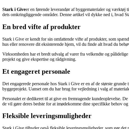
Stark i Give
er en førende leverandør af byggematerialer og værktøj ti
dets omkringliggende områder. Denne artikel vil dykke ned i, hvad Star
En bred vifte af produkter
Stark i Give er kendt for sin omfattende vifte af produkter, som spæn
hus eller renovere dit eksisterende hjem, vil du finde alt hvad du behø
Virksomheden har et bredt udvalg af varer fra velkendte og pålidelige pr
projekt og give ekspertise og rådgivning.
Et engageret personale
Det engagerede personale hos Stark i Give er en af de største grunde ti
byggeprojekt. Uanset om du har brug for vejledning i valg af materialer 
Personalet er dedikeret til at give en fremragende kundeoplevelse. De
de vil gøre deres bedste for at imødekomme dine specifikke behov og 
Fleksible leveringsmuligheder
Stark i Give tilbyder også fleksible leveringsmuligheder, som gør det 