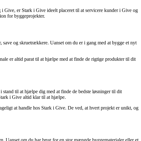
Give, er Stark i Give ideelt placeret til at servicere kunder i Give og
tion for byggeprojekter.
or, save og skruetrækkere. Uanset om du er i gang med at bygge et nyt
e er altid parat til at hjælpe med at finde de rigtige produkter til dit
tand til at hjælpe dig med at finde de bedste løsninger til dit
rk i Give altid klar til at hjælpe.
ligt at handle hos Stark i Give. De ved, at hvert projekt er unikt, og
hjem. Uanset om du har brug for en stor mængde byggematerialer eller et