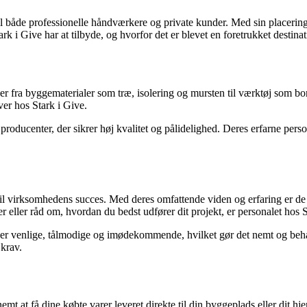
l både professionelle håndværkere og private kunder. Med sin placering i 
k i Give har at tilbyde, og hvorfor det er blevet en foretrukket destina
der fra byggematerialer som træ, isolering og mursten til værktøj som b
ver hos Stark i Give.
oducenter, der sikrer høj kvalitet og pålidelighed. Deres erfarne personal
l virksomhedens succes. Med deres omfattende viden og erfaring er de i s
eller råd om, hvordan du bedst udfører dit projekt, er personalet hos Sta
 er venlige, tålmodige og imødekommende, hvilket gør det nemt og behage
krav.
nemt at få dine købte varer leveret direkte til din byggeplads eller dit 