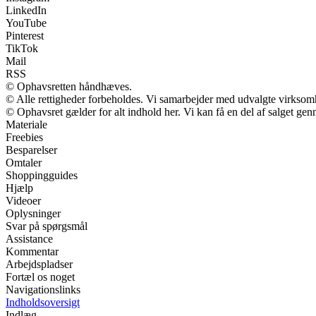
LinkedIn
YouTube
Pinterest
TikTok
Mail
RSS
© Ophavsretten håndhæves.
© Alle rettigheder forbeholdes. Vi samarbejder med udvalgte virksomh
© Ophavsret gælder for alt indhold her. Vi kan få en del af salget gen
Materiale
Freebies
Besparelser
Omtaler
Shoppingguides
Hjælp
Videoer
Oplysninger
Svar på spørgsmål
Assistance
Kommentar
Arbejdspladser
Fortæl os noget
Navigationslinks
Indholdsoversigt
Indlæg