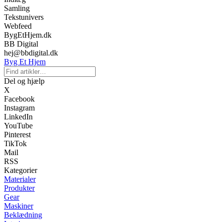
Samling
Tekstunivers
Webfeed
BygEtHjem.dk
BB Digital
hej@bbdigital.dk
Byg Et Hjem
Del og hjælp
X
Facebook
Instagram
LinkedIn
YouTube
Pinterest
TikTok
Mail
RSS
Kategorier
Materialer
Produkter
Gear
Maskiner
Beklædning