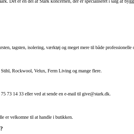
 Det er en del af Stark koncernen, der er specialiseret i salg af bygg
rsten, tagsten, isolering, værktøj og meget mere til både professionelle 
 Stihl, Rockwool, Velux, Ferm Living og mange flere.
75 73 14 33 eller ved at sende en e-mail til give@stark.dk.
le er velkomne til at handle i butikken.
e?