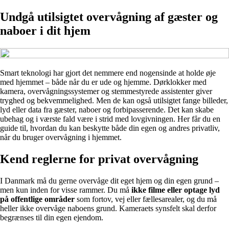
Undgå utilsigtet overvågning af gæster og
naboer i dit hjem
Smart teknologi har gjort det nemmere end nogensinde at holde øje
med hjemmet – både når du er ude og hjemme. Dørklokker med
kamera, overvågningssystemer og stemmestyrede assistenter giver
tryghed og bekvemmelighed. Men de kan også utilsigtet fange billeder,
lyd eller data fra gæster, naboer og forbipasserende. Det kan skabe
ubehag og i værste fald være i strid med lovgivningen. Her får du en
guide til, hvordan du kan beskytte både din egen og andres privatliv,
når du bruger overvågning i hjemmet.
Kend reglerne for privat overvågning
I Danmark må du gerne overvåge dit eget hjem og din egen grund –
men kun inden for visse rammer. Du må
ikke filme eller optage lyd
på offentlige områder
som fortov, vej eller fællesarealer, og du må
heller ikke overvåge naboens grund. Kameraets synsfelt skal derfor
begrænses til din egen ejendom.