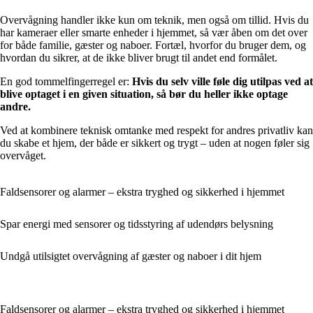
Overvågning handler ikke kun om teknik, men også om tillid. Hvis du
har kameraer eller smarte enheder i hjemmet, så vær åben om det over
for både familie, gæster og naboer. Fortæl, hvorfor du bruger dem, og
hvordan du sikrer, at de ikke bliver brugt til andet end formålet.
En god tommelfingerregel er:
Hvis du selv ville føle dig utilpas ved at
blive optaget i en given situation, så bør du heller ikke optage
andre.
Ved at kombinere teknisk omtanke med respekt for andres privatliv kan
du skabe et hjem, der både er sikkert og trygt – uden at nogen føler sig
overvåget.
Faldsensorer og alarmer – ekstra tryghed og sikkerhed i hjemmet
Spar energi med sensorer og tidsstyring af udendørs belysning
Undgå utilsigtet overvågning af gæster og naboer i dit hjem
Faldsensorer og alarmer – ekstra tryghed og sikkerhed i hjemmet