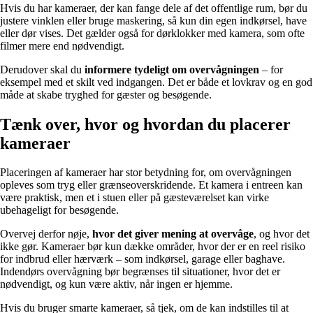
Hvis du har kameraer, der kan fange dele af det offentlige rum, bør du
justere vinklen eller bruge maskering, så kun din egen indkørsel, have
eller dør vises. Det gælder også for dørklokker med kamera, som ofte
filmer mere end nødvendigt.
Derudover skal du
informere tydeligt om overvågningen
– for
eksempel med et skilt ved indgangen. Det er både et lovkrav og en god
måde at skabe tryghed for gæster og besøgende.
Tænk over, hvor og hvordan du placerer
kameraer
Placeringen af kameraer har stor betydning for, om overvågningen
opleves som tryg eller grænseoverskridende. Et kamera i entreen kan
være praktisk, men et i stuen eller på gæsteværelset kan virke
ubehageligt for besøgende.
Overvej derfor nøje,
hvor det giver mening at overvåge
, og hvor det
ikke gør. Kameraer bør kun dække områder, hvor der er en reel risiko
for indbrud eller hærværk – som indkørsel, garage eller baghave.
Indendørs overvågning bør begrænses til situationer, hvor det er
nødvendigt, og kun være aktiv, når ingen er hjemme.
Hvis du bruger smarte kameraer, så tjek, om de kan indstilles til at