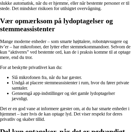
slukke automatisk, når du er hjemme, eller når bestemte personer er til
stede. Det mindsker risikoen for utilsigtet overvågning.
Vær opmærksom på lydoptagelser og
stemmeassistenter
Mange moderne enheder – som smarte højttalere, robotstøvsugere og
tv’er – har mikrofoner, der lytter efter stemmekommandoer. Selvom de
kun “aktiveres” ved bestemte ord, kan de i praksis komme til at optage
mere, end du tror.
For at beskytte privatlivet kan du:
Slå mikrofonen fra, når du har gæster.
Undgå at placere stemmeassistenter i rum, hvor du fører private
samtaler.
Gennemgå app-indstillinger og slet gamle lydoptagelser
jævnligt.
Det er en god vane at informere gæster om, at du har smarte enheder i
hjemmet – især hvis de kan optage lyd. Det viser respekt for deres
privatliv og skaber tillid.
Del kun optagelser, når det er nødvendigt